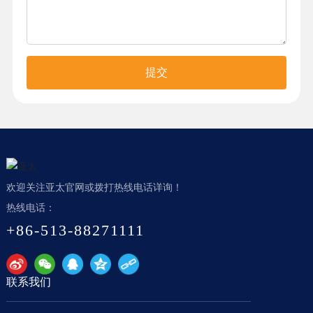
提交
欢迎关注亚太官网或拨打热线电话详询！
热线电话：
+86-513-88271111
联系我们