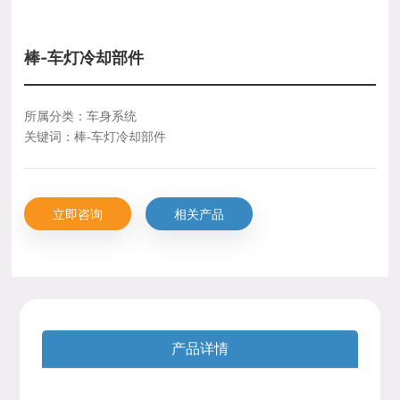
棒-车灯冷却部件
所属分类：车身系统
关键词：棒-车灯冷却部件
立即咨询
相关产品
产品详情