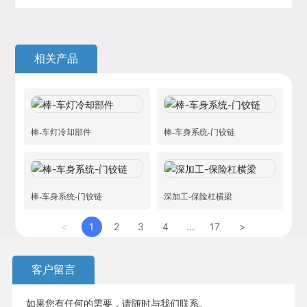
相关产品
棒-车灯冷却部件
棒-车身系统-门铰链
棒-车身系统-门铰链
深加工-保险杠横梁
<
1
2
3
4
...
17
>
客户留言
如果您有任何的需要，请随时与我们联系。