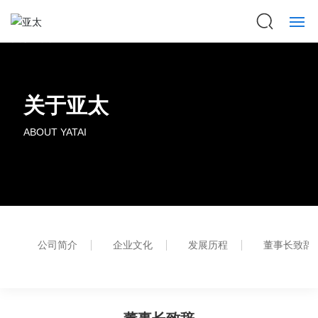
开云(中国)KAIYUN·官方网站
关于亚太
关于亚太
ABOUT YATAI
产品中心
开云中心
服务与支持
公司简介
企业文化
发展历程
董事长致辞
联系我们
ENGLISH