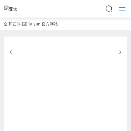
开云(中国)Kaiyun·官方网站
开云(中国)KAIYUN·官方网站
关于亚太
产品中心
开云中心
服务与支持
联系我们
ENGLISH