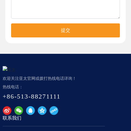
提交
欢迎关注亚太官网或拨打热线电话详询！
热线电话：
+86-513-88271111
联系我们