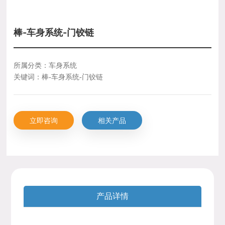
棒-车身系统-门铰链
所属分类：车身系统
关键词：棒-车身系统-门铰链
立即咨询
相关产品
产品详情