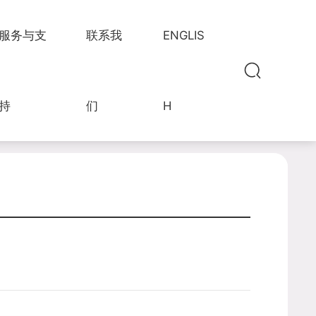
服务与支
联系我
ENGLIS
持
们
H