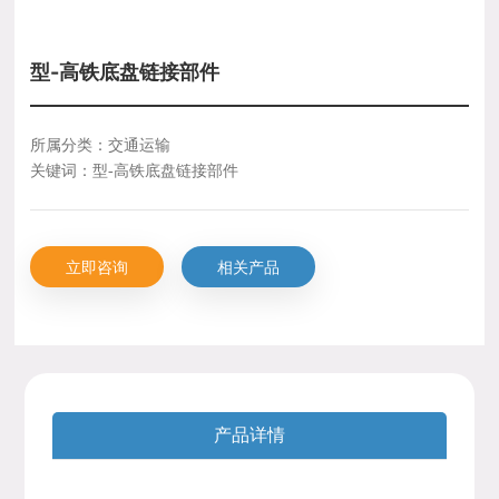
型-高铁底盘链接部件
所属分类：交通运输
关键词：型-高铁底盘链接部件
立即咨询
相关产品
产品详情