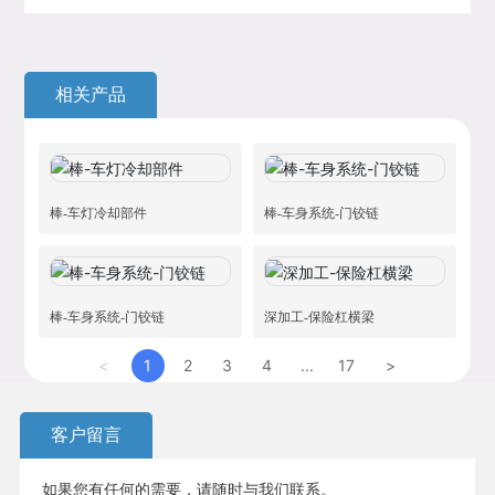
相关产品
棒-车灯冷却部件
棒-车身系统-门铰链
棒-车身系统-门铰链
深加工-保险杠横梁
<
1
2
3
4
...
17
>
客户留言
如果您有任何的需要，请随时与我们联系。