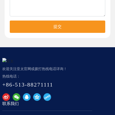
提交
欢迎关注亚太官网或拨打热线电话详询！
热线电话：
+86-513-88271111
联系我们