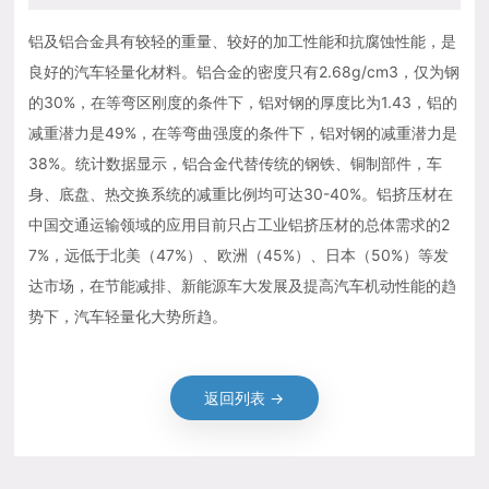
m3，仅为钢的30%，在等弯区刚度的条件下，铝对钢的厚
度比为1.43，铝的减重潜力是49%，在等弯曲强度的条件
铝及铝合金具有较轻的重量、较好的加工性能和抗腐蚀性能，是
下，铝对钢的减重潜力是38%。统计数据显示，铝合金代替
良好的汽车轻量化材料。铝合金的密度只有2.68g/cm3，仅为钢
传统的钢铁、铜制部件，车身、底盘、热交换系统的减重比
的30%，在等弯区刚度的条件下，铝对钢的厚度比为1.43，铝的
例均可达30-40%。铝挤压材在中国交通运输领域的应用目
减重潜力是49%，在等弯曲强度的条件下，铝对钢的减重潜力是
前只占工业铝挤压材的总体需求的27%，远低于北美（4
38%。统计数据显示，铝合金代替传统的钢铁、铜制部件，车
7%）、欧洲（45%）、日本（50%）等发达市场，在节能
身、底盘、热交换系统的减重比例均可达30-40%。铝挤压材在
减排、新能源车大发展及提高汽车机动性能的趋势下，汽车
中国交通运输领域的应用目前只占工业铝挤压材的总体需求的2
轻量化大势所趋。
7%，远低于北美（47%）、欧洲（45%）、日本（50%）等发
达市场，在节能减排、新能源车大发展及提高汽车机动性能的趋
势下，汽车轻量化大势所趋。
返回列表 →