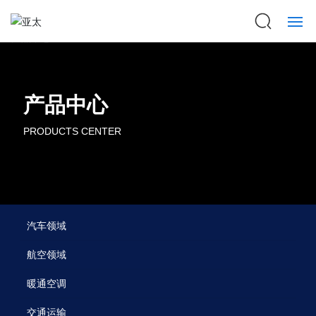
开云(中国)KAIYUN·官方网站
关于亚太
产品中心
PRODUCTS CENTER
产品中心
开云中心
服务与支持
汽车领域
联系我们
航空领域
暖通空调
ENGLISH
交通运输