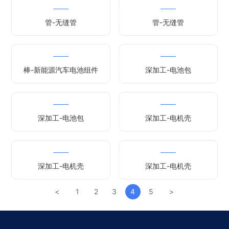
管-无缝管
管-无缝管
棒-新能源汽车电池组件
深加工-电池包
深加工-电池包
深加工-电机壳
深加工-电机壳
深加工-电机壳
<
1
2
3
4
5
>